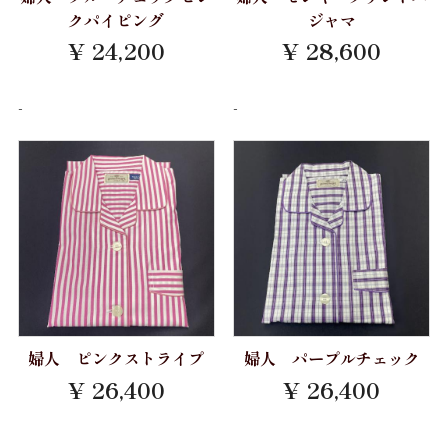
FILTEX
クパイピング
ジャマ
婦人用 パジャマ
パジャマ 紳士 LL
¥ 24,200
¥ 28,600
Ferno
トランクス
パジャマ 婦人 M
LEGGIUNO
-
-
ポケットチーフ
パジャマ 婦人 L
Brembana
セール
Brand
MONTI
ワイシャツ半袖
TEXTIBER
CARLO RIVA
ワイシャツ長袖
David&John Anderson
RATTI
カジュアルシャツ 長袖
カジュアルシャツ 半袖
ALUMO
Weba
カジュアルシャツ 七分袖
TESTA
Getzner Textil AG
婦人 ピンクストライプ
婦人 パープルチェック
婦人シャツ M
THOMAS MASON
¥ 26,400
¥ 26,400
Stormtex
婦人シャツ L
Grandi&Rubinelli
婦人シャツLL
FILTEX
-
-