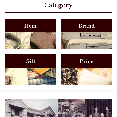
Category
Item
Brand
Gift
Price