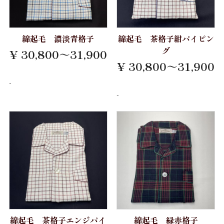
会社案内
綿起毛 濃淡青格子
綿起毛 茶格子紺パイピン
お問い合わせ
グ
¥ 30,800～31,900
¥ 30,800～31,900
-
-
綿起毛 茶格子エンジパイ
綿起毛 緑赤格子