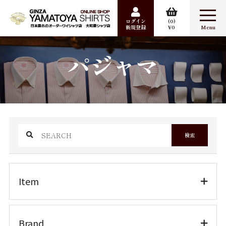
ログイン
0
新規登録
0
合計数量：
0
パジャマ
商品金額：
0円
検索
Item
ワイシャツ
カジュアルシャツ
検索
婦人シャツ
パジャマ
Item
ポケットチーフ
ワイシャツ
Sale
Brand