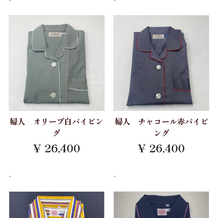
Albini
パジャマ 紳士 M
LEGGIUNO
CANCLINI
パジャマ 紳士 L
Brembana
パジャマ 紳士 LL
acorn
MONTI
パジャマ 婦人 M
ALBIATE
パジャマ 婦人 L
ALUMO
OLTOLINA
TESTA
婦人 オリーブ白パイピン
婦人 チャコール赤パイピ
THOMAS MASON
グ
ング
¥ 26,400
¥ 26,400
Grandi&Rubinelli
Albini
-
-
CANCLINI
ALBIATE