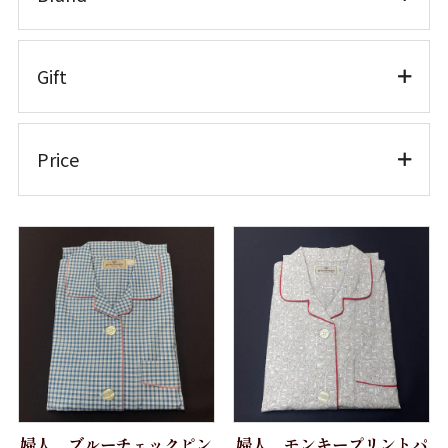
半袖
ワイシャツ半袖
ホワイトシャツ
TEXTIBER
Gift
ワイシャツ長袖
クレリック
RATTI
カラードシャツ
カジュアルシャツ 長袖
ATELIER ROMENTINO
お仕立券
カジュアルシャツ
Price
カジュアルシャツ 半袖
Brand
長袖
カジュアルシャツ 七分袖
Weba
～10,000円
半袖
Getzner Textil AG
婦人シャツ M
10,001円～20,000円
七分袖
LLサイズ
Stormtex
20,001円～30,000円
婦人シャツ L
婦人シャツ
Honegger
30,001円～40,000円
婦人シャツLL
七分袖
GIZA45
40,001円～50,000円
パジャマ 紳士 M
パジャマ
ANTEKS
50,001円～
パジャマ 紳士 L
紳士用 パジャマ
婦人 ブルーチェックピン
婦人 モンキープリントパ