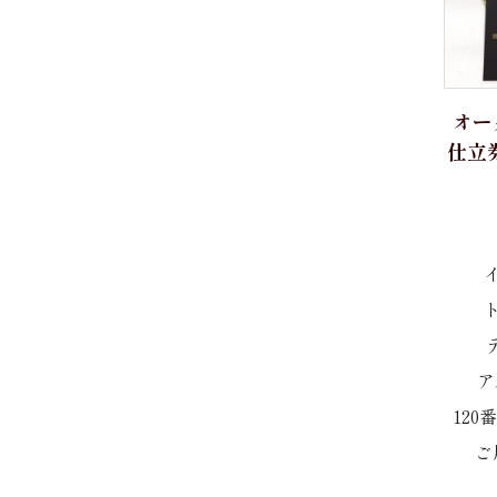
パジャマ 紳士 M
THOMAS MASON
パジャマ 紳士 L
Grandi&Rubinelli
パジャマ 紳士 LL
オー
仕立券
パジャマ 婦人 M
Albini
パジャマ 婦人 L
CANCLINI
acorn
ALBIATE
ア
12
OLTOLINA
ご