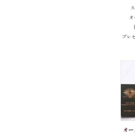
～10,000円
Brand
ス
長袖
オ
10,001円～20,000円
半袖
Weba
20,001円～30,000円
七分袖
プレ
Getzner Textil AG
LLサイズ
30,001円～40,000円
Stormtex
婦人シャツ
40,001円～50,000円
Honegger
七分袖
50,001円～
パジャマ
GIZA45
紳士用 パジャマ
ANTEKS
婦人用 パジャマ
FILTEX
オー
トランクス