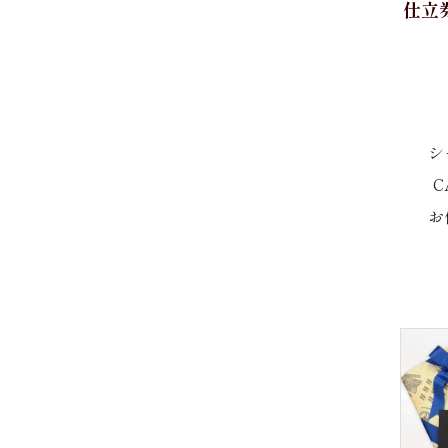
仕立券
Ferno
ポケットチーフ
LEGGIUNO
セール
Brembana
シ
ワイシャツ半袖
C
ワイシャツ長袖
MONTI
お
カジュアルシャツ 長袖
CARLO RIVA
カジュアルシャツ 半袖
カジュアルシャツ 七分袖
David&John Anderson
婦人シャツ M
ALUMO
婦人シャツ L
TESTA
婦人シャツLL