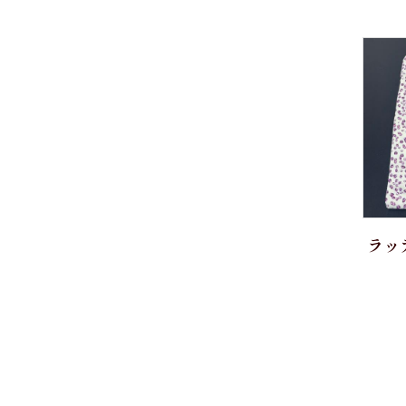
～10,000円
Brand
長袖
10,001円～20,000円
半袖
Weba
20,001円～30,000円
七分袖
Getzner Textil AG
LLサイズ
30,001円～40,000円
Stormtex
婦人シャツ
40,001円～50,000円
Honegger
七分袖
ラッ
50,001円～
パジャマ
GIZA45
紳士用 パジャマ
ANTEKS
婦人用 パジャマ
FILTEX
トランクス