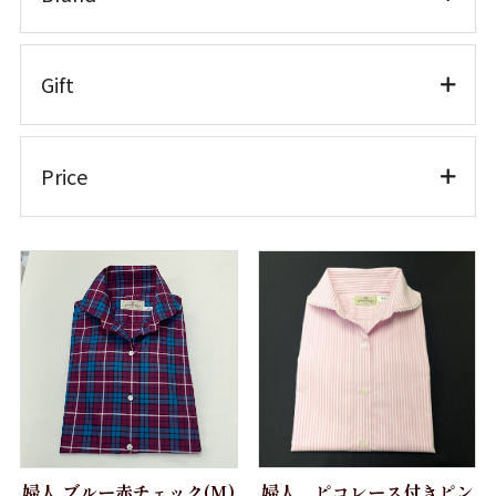
半袖
ワイシャツ半袖
ホワイトシャツ
TEXTIBER
Gift
ワイシャツ長袖
クレリック
RATTI
カラードシャツ
カジュアルシャツ 長袖
ATELIER ROMENTINO
お仕立券
カジュアルシャツ
Price
カジュアルシャツ 半袖
Brand
長袖
カジュアルシャツ 七分袖
Weba
～10,000円
半袖
Getzner Textil AG
婦人シャツ M
10,001円～20,000円
七分袖
LLサイズ
Stormtex
20,001円～30,000円
婦人シャツ L
婦人シャツ
Honegger
30,001円～40,000円
婦人シャツLL
七分袖
GIZA45
40,001円～50,000円
パジャマ 紳士 M
パジャマ
ANTEKS
50,001円～
パジャマ 紳士 L
紳士用 パジャマ
婦人 ブルー赤チェック(M)
婦人 ピコレース付きピン