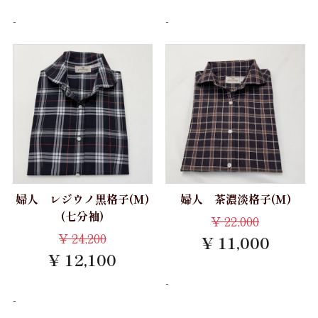
-
-
Gift
お仕立券
Price
～10,000円
10,001円～20,000円
20,001円～30,000円
婦人 レジウノ黒格子(M)
婦人 茶濃淡格子(M)
(七分袖)
30,001円～40,000円
¥
22,000
¥
24,200
¥ 11,000
40,001円～50,000円
¥ 12,100
50,001円～
-
-
お買物方法