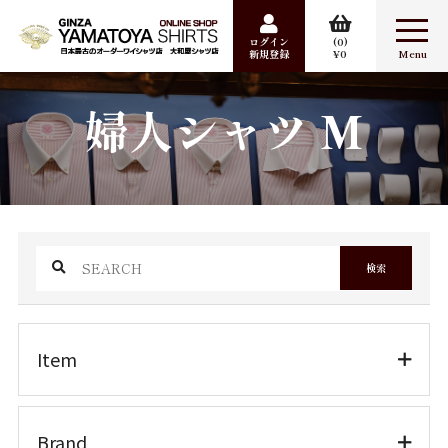
ログイン
0
新規登録
0
合計数量：
0
婦人シャツ M
商品金額：
0円
検索
Item
ワイシャツ
カジュアルシャツ
検索
婦人シャツ
パジャマ
Item
ポケットチーフ
ワイシャツ
Sale
Brand