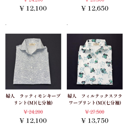
Albini
パジャマ 紳士 M
¥ 12,100
¥ 12,650
LEGGIUNO
CANCLINI
パジャマ 紳士 L
Brembana
-
-
パジャマ 紳士 LL
acorn
MONTI
パジャマ 婦人 M
ALBIATE
パジャマ 婦人 L
ALUMO
OLTOLINA
TESTA
THOMAS MASON
Grandi&Rubinelli
婦人 ラッティモンキープ
婦人 フィルテックスフラ
Albini
リント(M)(七分袖)
ワープリント(M)(七分袖)
¥
24,200
¥
27,500
CANCLINI
¥ 12,100
¥ 13,750
ALBIATE