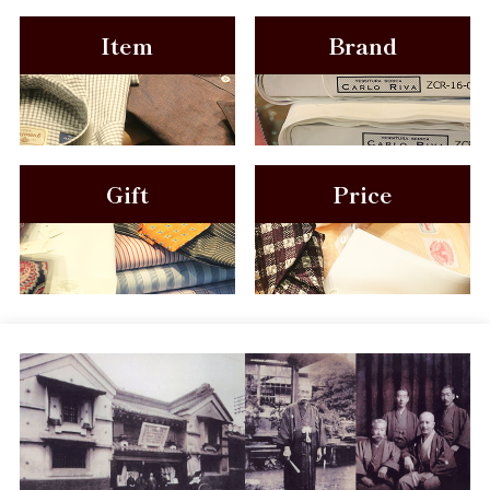
Item
Brand
Gift
Price