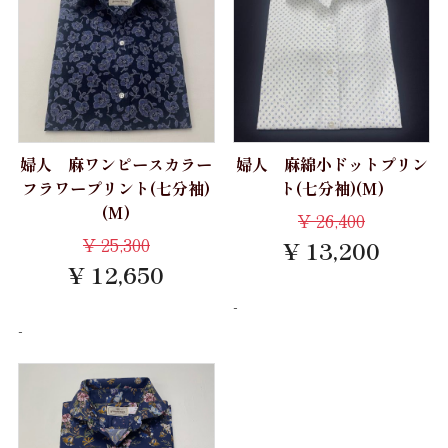
婦人 麻ワンピースカラー
婦人 麻綿小ドットプリン
フラワープリント(七分袖)
ト(七分袖)(M)
(M)
¥
26,400
¥
25,300
¥ 13,200
¥ 12,650
-
-