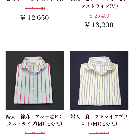
FILTEX
クストライプ(M)
¥
25,300
婦人用 パジャマ
パジャマ 紳士 LL
¥
26,400
Ferno
¥ 12,650
トランクス
¥ 13,200
パジャマ 婦人 M
LEGGIUNO
ポケットチーフ
-
パジャマ 婦人 L
Brembana
-
セール
Brand
MONTI
ワイシャツ半袖
TEXTIBER
CARLO RIVA
ワイシャツ長袖
David&John Anderson
RATTI
カジュアルシャツ 長袖
カジュアルシャツ 半袖
ALUMO
Weba
カジュアルシャツ 七分袖
TESTA
Getzner Textil AG
婦人シャツ M
THOMAS MASON
婦人 綿麻 ブルー地ピン
婦人 麻 ストライププリ
Stormtex
婦人シャツ L
クストライプ(M)(七分袖)
ント(M)(七分袖)
Grandi&Rubinelli
婦人シャツLL
FILTEX
¥
24,200
¥
25,300