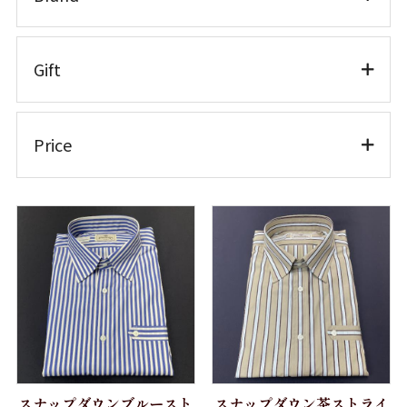
半袖
ワイシャツ半袖
ホワイトシャツ
TEXTIBER
Gift
ワイシャツ長袖
クレリック
RATTI
カラードシャツ
カジュアルシャツ 長袖
ATELIER ROMENTINO
お仕立券
カジュアルシャツ
Price
カジュアルシャツ 半袖
Brand
長袖
カジュアルシャツ 七分袖
Weba
～10,000円
半袖
Getzner Textil AG
婦人シャツ M
10,001円～20,000円
七分袖
LLサイズ
Stormtex
20,001円～30,000円
婦人シャツ L
婦人シャツ
Honegger
30,001円～40,000円
婦人シャツLL
七分袖
GIZA45
40,001円～50,000円
パジャマ 紳士 M
パジャマ
ANTEKS
50,001円～
パジャマ 紳士 L
紳士用 パジャマ
スナップダウンブルースト
スナップダウン茶ストライ