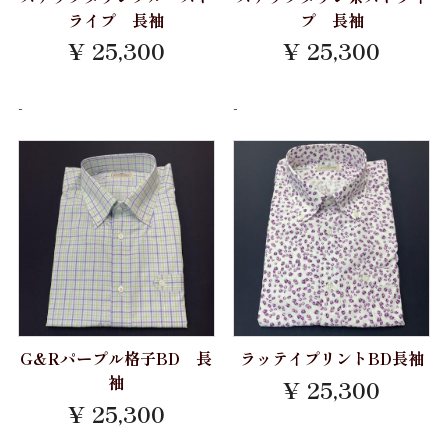
FILTEX
ライプ 長袖
プ 長袖
婦人用 パジャマ
パジャマ 紳士 LL
¥ 25,300
¥ 25,300
Ferno
トランクス
パジャマ 婦人 M
LEGGIUNO
-
-
ポケットチーフ
パジャマ 婦人 L
Brembana
セール
Brand
MONTI
ワイシャツ半袖
TEXTIBER
CARLO RIVA
ワイシャツ長袖
David&John Anderson
RATTI
カジュアルシャツ 長袖
カジュアルシャツ 半袖
ALUMO
Weba
カジュアルシャツ 七分袖
TESTA
Getzner Textil AG
G&Rパープル格子BD 長
ラッテイプリントBD長袖
婦人シャツ M
THOMAS MASON
袖
¥ 25,300
Stormtex
婦人シャツ L
¥ 25,300
Grandi&Rubinelli
婦人シャツLL
FILTEX
-