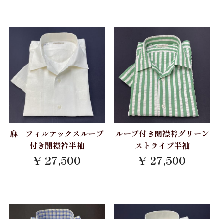
Albini
パジャマ 紳士 M
-
LEGGIUNO
CANCLINI
パジャマ 紳士 L
Brembana
パジャマ 紳士 LL
acorn
MONTI
パジャマ 婦人 M
ALBIATE
パジャマ 婦人 L
ALUMO
OLTOLINA
TESTA
THOMAS MASON
麻 フィルテックスループ
ループ付き開襟衿グリーン
付き開襟衿半袖
ストライプ半袖
Grandi&Rubinelli
¥ 27,500
¥ 27,500
Albini
-
-
CANCLINI
ALBIATE