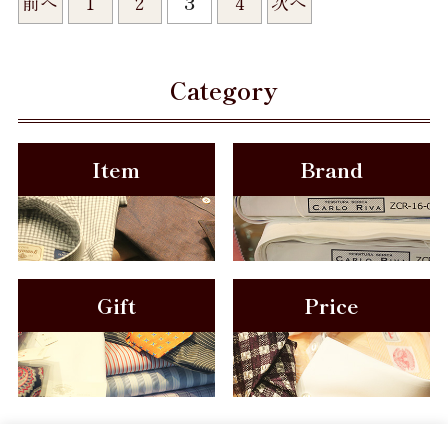
前へ
1
2
3
4
次へ
Category
Item
Brand
Gift
Price