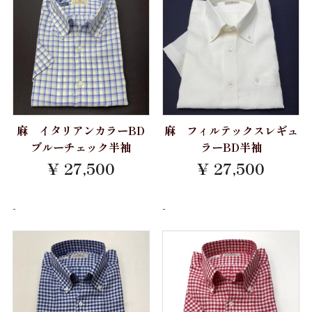
Gift
お仕立券
Price
～10,000円
麻 イタリアンカラーBD
麻 フィルテックスレギュ
ブルーチェック半袖
ラーBD半袖
10,001円～20,000円
¥ 27,500
¥ 27,500
20,001円～30,000円
-
-
30,001円～40,000円
40,001円～50,000円
50,001円～
お買物方法