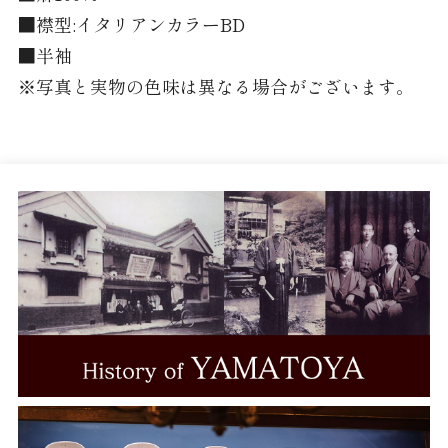
■襟型:イタリアンカラーBD
LEGGIUNO
■半袖
Brembana
※写真と実物の色味は異なる場合がございます。
MONTI
ALUMO
TESTA
THOMAS MASON
Grandi&Rubinelli
Albini
CANCLINI
ALBIATE