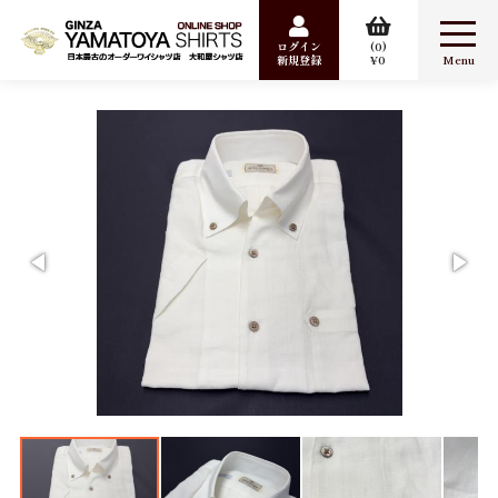
ログイン
0
新規登録
0
合計数量：
0
商品金額：
0円
検索
Item
ワイシャツ
カジュアルシャツ
婦人シャツ
パジャマ
ポケットチーフ
Sale