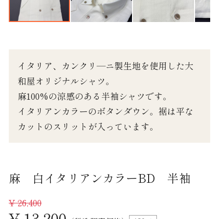
ワイシャツ半袖
ワイシャツ長袖
カジュアルシャツ 長袖
イタリア、カンクリ―ニ製生地を使用した大
和屋オリジナルシャツ。
カジュアルシャツ 半袖
麻100%の涼感のある半袖シャツです。
カジュアルシャツ 七分袖
イタリアンカラーのボタンダウン。裾は平な
婦人シャツ M
カットのスリットが入っています。
婦人シャツ L
婦人シャツLL
麻 白イタリアンカラーBD 半袖
パジャマ 紳士 M
¥
26,400
¥ 13,200
パジャマ 紳士 L