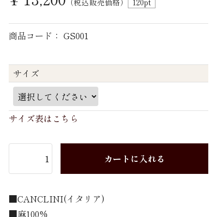
（税込販売価格）
120
pt
パジャマ 紳士 LL
商品コード： GS001
パジャマ 婦人 M
パジャマ 婦人 L
サイズ
Brand
TEXTIBER
サイズ表はこちら
RATTI
Weba
カートに入れる
Getzner Textil AG
Stormtex
■CANCLINI(イタリア)
FILTEX
■麻100%