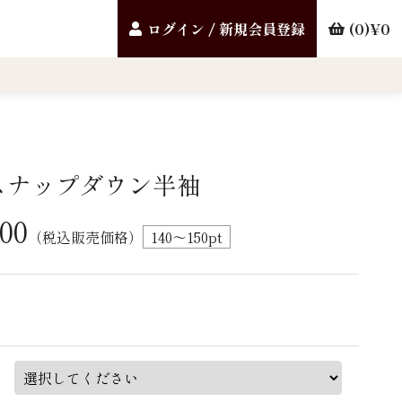
ログイン / 新規会員登録
0
0
松スナップダウン半袖
00
（税込販売価格）
140～150
pt