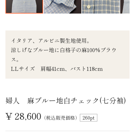
ワイシャツ半袖
ワイシャツ長袖
カジュアルシャツ 長袖
イタリア、アルビニ製生地使用。
涼しげなブルー地に白格子の麻100%ブラウ
カジュアルシャツ 半袖
ス。
カジュアルシャツ 七分袖
LLサイズ 肩幅41cm、バスト118cm
婦人シャツ M
婦人シャツ L
婦人 麻ブルー地白チェック(七分袖)
婦人シャツLL
¥ 28,600
（税込販売価格）
260
pt
パジャマ 紳士 M
パジャマ 紳士 L