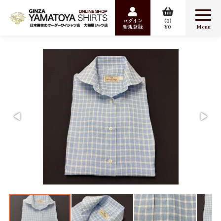
ログイン
0
新規登録
0
合計数量：
0
商品金額：
0円
検索
Item
ワイシャツ
カジュアルシャツ
婦人シャツ
パジャマ
ポケットチーフ
Sale