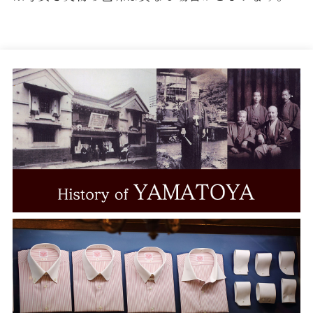
LEGGIUNO
Brembana
MONTI
ALUMO
TESTA
THOMAS MASON
Grandi&Rubinelli
Albini
CANCLINI
ALBIATE