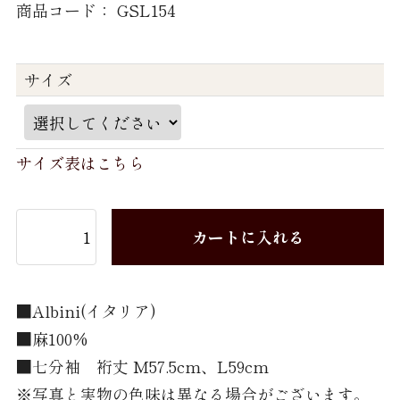
商品コード： GSL154
パジャマ 紳士 LL
パジャマ 婦人 M
サイズ
パジャマ 婦人 L
Brand
サイズ表はこちら
TEXTIBER
RATTI
カートに入れる
Weba
■Albini(イタリア)
Getzner Textil AG
■麻100%
Stormtex
■七分袖 裄丈 M57.5cm、L59cm
FILTEX
※写真と実物の色味は異なる場合がございます。