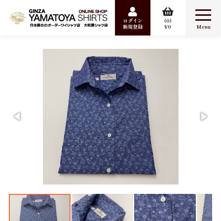
ログイン
0
新規登録
0
合計数量：
0
商品金額：
0円
検索
Item
ワイシャツ
カジュアルシャツ
婦人シャツ
パジャマ
ポケットチーフ
Sale