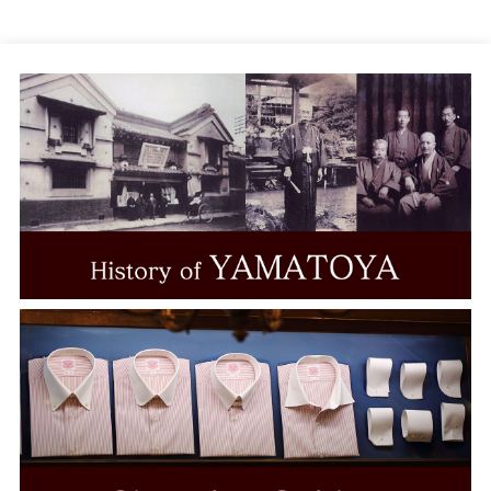
LEGGIUNO
Brembana
MONTI
ALUMO
TESTA
THOMAS MASON
Grandi&Rubinelli
Albini
CANCLINI
ALBIATE