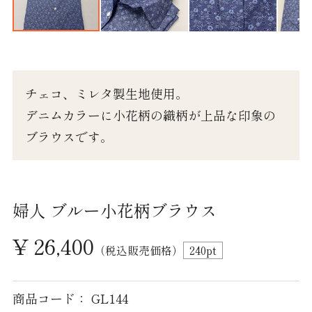
ワイシャツ半袖
ワイシャツ長袖
カジュアルシャツ 長袖
チェコ、ミレタ製生地使用。
デニムカラーに小花柄の織柄が上品な印象の
カジュアルシャツ 半袖
ブラウスです。
カジュアルシャツ 七分袖
婦人シャツ M
婦人 ブルー小花柄ブラウス
婦人シャツ L
¥ 26,400
婦人シャツLL
（税込販売価格）
240
pt
パジャマ 紳士 M
商品コード： GL144
パジャマ 紳士 L