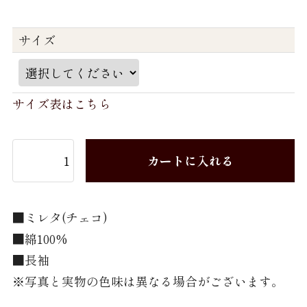
パジャマ 紳士 LL
サイズ
パジャマ 婦人 M
パジャマ 婦人 L
サイズ表はこちら
Brand
TEXTIBER
カートに入れる
RATTI
Weba
■ミレタ(チェコ)
■綿100%
Getzner Textil AG
■長袖
Stormtex
※写真と実物の色味は異なる場合がございます。
FILTEX