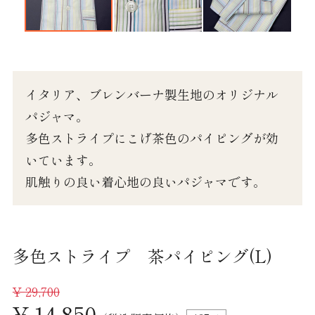
ワイシャツ半袖
ワイシャツ長袖
カジュアルシャツ 長袖
イタリア、ブレンバーナ製生地のオリジナル
パジャマ。
カジュアルシャツ 半袖
多色ストライプにこげ茶色のパイピングが効
カジュアルシャツ 七分袖
いています。
婦人シャツ M
肌触りの良い着心地の良いパジャマです。
婦人シャツ L
婦人シャツLL
多色ストライプ 茶パイピング(L)
パジャマ 紳士 M
¥
29,700
¥ 14,850
パジャマ 紳士 L