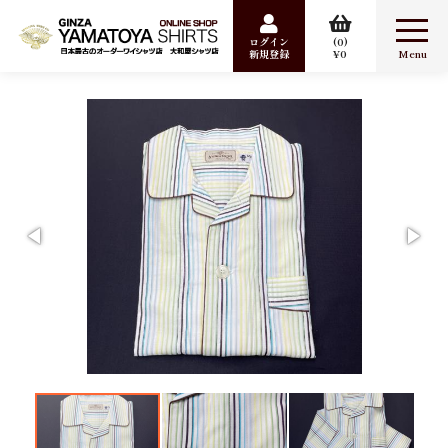
ログイン
0
新規登録
0
合計数量：
0
商品金額：
0円
検索
Item
ワイシャツ
カジュアルシャツ
婦人シャツ
パジャマ
ポケットチーフ
Sale