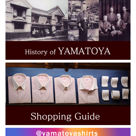
LEGGIUNO
Brembana
MONTI
ALUMO
TESTA
THOMAS MASON
Grandi&Rubinelli
Albini
CANCLINI
ALBIATE