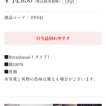
（税込販売価格）
135
pt
パジャマ 紳士 LL
商品コード： PF041
パジャマ 婦人 M
パジャマ 婦人 L
只今品切れ中です
Brand
TEXTIBER
■Brembana(イタリア)
RATTI
■綿100%
■長袖
Weba
※写真と実物の色味は異なる場合がございます。
Getzner Textil AG
Stormtex
FILTEX